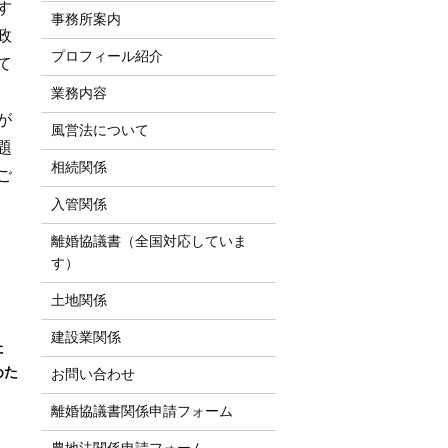
す
事務所案内
政
プロフィール紹介
て
業務内容
が
風営法について
題
相続関係
ご
入管関係
離婚協議書（全国対応していま
す）
土地関係
建設業関係
た
めた
お問い合わせ
離婚協議書関係申請フォーム