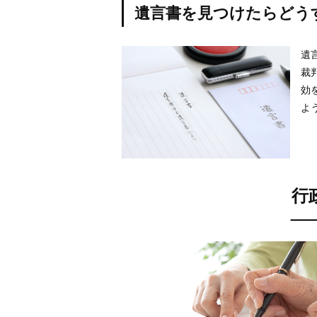
遺言書を見つけたらどう
遺
裁
効
よ
行