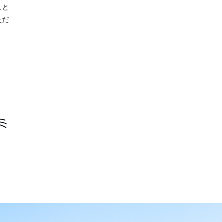
こと
ただ