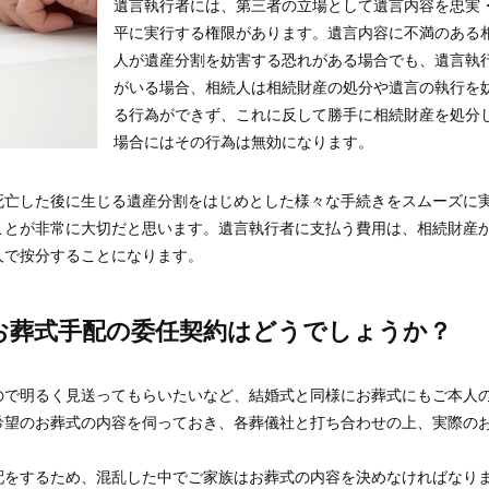
遺言執行者には、第三者の立場として遺言内容を忠実
平に実行する権限があります。遺言内容に不満のある
人が遺産分割を妨害する恐れがある場合でも、遺言執
がいる場合、相続人は相続財産の処分や遺言の執行を
る行為ができず、これに反して勝手に相続財産を処分
場合にはその行為は無効になります。
死亡した後に生じる遺産分割をはじめとした様々な手続きをスムーズに
ことが非常に大切だと思います。遺言執行者に支払う費用は、相続財産
人で按分することになります。
お葬式手配の委任契約はどうでしょうか？
ので明るく見送ってもらいたいなど、結婚式と同様にお葬式にもご本人
希望のお葬式の内容を伺っておき、各葬儀社と打ち合わせの上、実際の
配をするため、混乱した中でご家族はお葬式の内容を決めなければなり