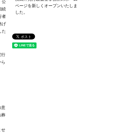
・公
ページを新しくオープンいたしま
相続
した。
行者
妨げ
した
実行
から
の意
お葬
ませ