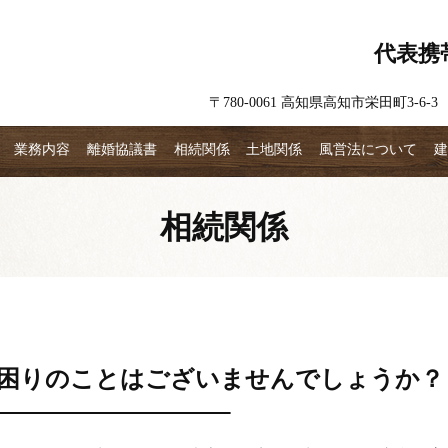
代表携
〒780-0061 高知県高知市栄田町3-6-3 
業務内容
離婚協議書
相続関係
土地関係
風営法について
建
相続関係
困りのことはございませんでしょうか？